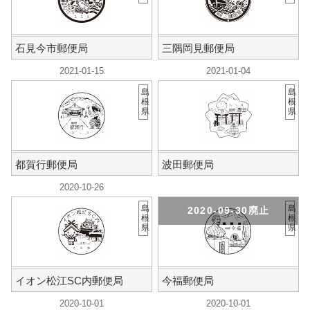
石見今市郵便局
三隅岡見郵便局
2021-01-15
2021-01-04
島
島
根
根
県
県
都賀行郵便局
波田郵便局
2020-10-26
島
島
2020-09-30廃止
根
根
県
県
イオン松江SC内郵便局
今福郵便局
2020-10-01
2020-10-01