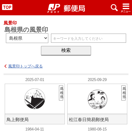
x
#
"
風景印
島根県の風景印
風景印トップへ戻る
2025-07-01
2025-09-29
島
島
根
根
県
県
鳥上郵便局
松江春日簡易郵便局
1984-04-11
1980-08-15