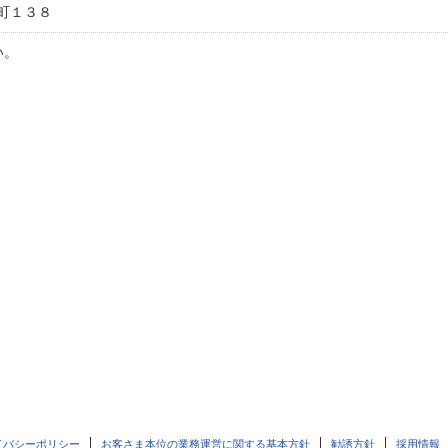
町１３８
い。
イバシーポリシー
お客さま本位の業務運営に関する基本方針
勧誘方針
採用情報