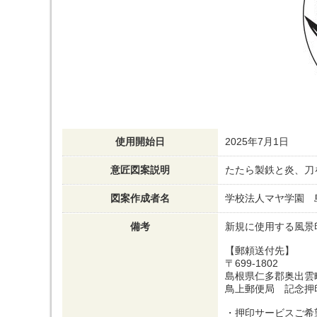
使用開始日
2025年7月1日
意匠図案説明
たたら製鉄と炎、刀
図案作成者名
学校法人マヤ学園 
備考
新規に使用する風景
【郵頼送付先】
〒699-1802
島根県仁多郡奥出雲町
鳥上郵便局 記念押
・押印サービスご希