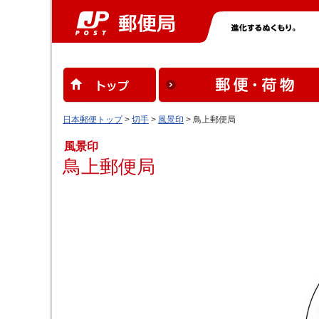
日本郵便トップ
>
切手
>
風景印
> 鳥上郵便局
風景印
鳥上郵便局