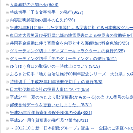
人事異動のお知らせ(9/28)
特殊切手「干支文字切手」の発行(9/27)
内容証明郵便物の謄本の亡失(9/26)
平成24年5月に発生した突風等による災害に対する日本郵政グループの
東日本大震災及び長野県北部の地震災害による被災者の救助等を行う
共同募金運動に伴う寄附金を内容とする郵便物の料金免除(9/25)
グリーティング切手「ディズニーキャラクター」の発行(9/25)
グリーティング切手「冬のグリーティング」の発行(9/21)
ゆうゆう窓口の取扱いの一時休止について(9/19)
ふるさと切手「地方自治法施行60周年記念シリーズ 大分県」の発行(
特殊切手「平成25年用年賀郵便切手」の発行(9/6)
日本郵便株式会社の役員人事について(9/5)
平成24年 夏のおたより郵便葉書(かもめ～る)の当せん番号の決定(9
郵便番号データを更新いたしました。(8/31)
平成25年度年賀寄附金配分団体の公募(8/31)
平成25年用年賀葉書の発行及び販売(8/31)
～ 2012.10.1 新「日本郵政グループ」誕生 ～ 全国のご家庭へ