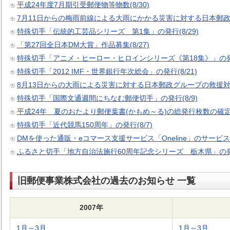
平成24年度7月期引受郵便物等物数(8/30)
7月11日からの梅雨前線による大雨にかかる災害に対する日本郵政グル
特殊切手「伝統的工芸品シリーズ 第1集」の発行(8/29)
「第27回全日本DM大賞」作品募集(8/27)
特殊切手「アニメ・ヒーロー・ヒロインシリーズ《第18集》」の発行(
特殊切手「2012 IMF・世界銀行年次総会」の発行(8/21)
8月13日からの大雨による災害に対する日本郵政グループの救援対策(
特殊切手「国際文通週間にちなむ郵便切手」の発行(8/9)
平成24年 夏のおたより郵便葉書(かもめ～る)の総発行枚数の確定(8
特殊切手「近代競馬150周年」の発行(8/7)
DMを使った通販・eコマース支援サービス「Oneline」のサービス開
ふるさと切手「地方自治法施行60周年記念シリーズ 栃木県」の発行
旧郵便事業株式会社の過去のお知らせ 一覧
2007年
1月～3月
1月～3月