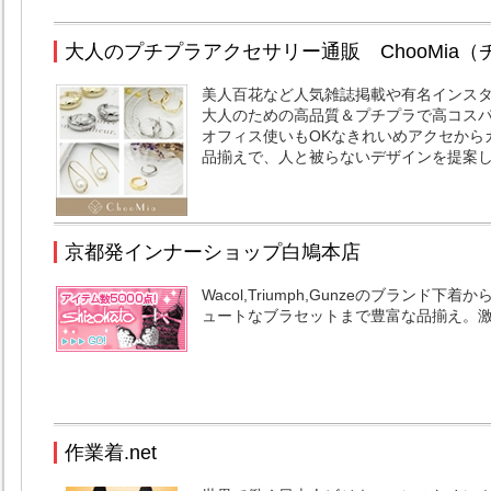
大人のプチプラアクセサリー通販 ChooMia（
美人百花など人気雑誌掲載や有名インスタ
大人のための高品質＆プチプラで高コス
オフィス使いもOKなきれいめアクセから
品揃えで、人と被らないデザインを提案
京都発インナーショップ白鳩本店
Wacol,Triumph,Gunzeのブラン
ュートなブラセットまで豊富な品揃え。
作業着.net