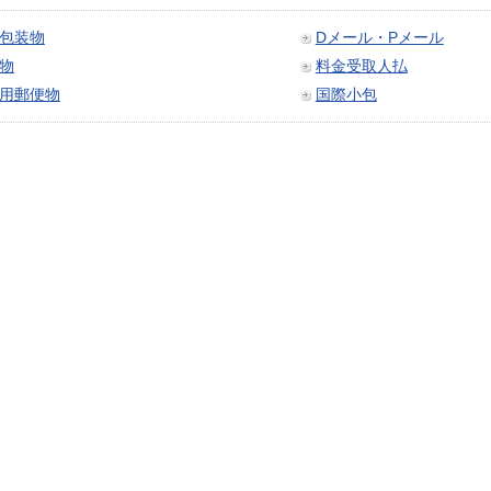
包装物
Dメール・Pメール
物
料金受取人払
用郵便物
国際小包