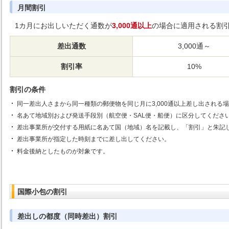
月間割引
1カ月にお出しいただく通数が
3,000通以上
の場合に適用される割
差出通数
3,000通～
割引率
10%
割引の条件
同一差出人さまから同一種類の郵便物を同じ月に3,000通以上差し出される
名あて地域別および発送手段別（航空便・SAL便・船便）に区分してくださ
差出事業所が交付する用紙に名あて国（地域）名を記載し、「割引」と朱記
差出事業所が指定した時刻までに差し出してください。
料金後納としたものが対象です。
国際小包の割引
差出しの都度（同時差出）割引