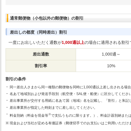
通常郵便物（小包以外の郵便物）の割引
差出しの都度（同時差出）割引
一度にお出しいただく通数が
1,000通以上
の場合に適用される割引
差出通数
1,000通～
割引率
10%
割引の条件
同一差出人さまから同一種類の郵便物を同時に1,000通以上差し出される場
名あて地域別および発送手段別（航空便・SAL便・船便）に区分してくださ
差出事業所が交付する用紙に名あて国（地域）名を記載し、「割引」と朱記
差出事業所が指定した時刻までに差し出してください。
※
料金別納（料金を現金等
で支払うものに限ります。）、料金計器別納また
現金および当社が定める有価証券（郵便切手でのお支払いはご利用いただけ