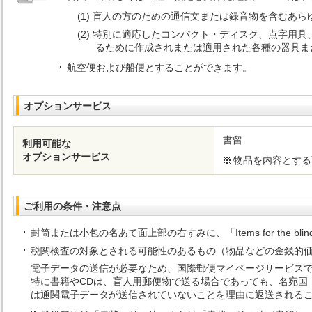
盲人の方のための通信文または録音物を含むあら
特別に適応したコンパクト・ディスク、点字用具
るために作成されまたは適用された各種の器具ま
航空便および船便とすることができます。
オプションサービス
書留
利用可能な
オプションサービス
物品を内容とする
ご利用の条件・注意点
封筒または小包の名あて面上部の右すみに、「Items for the
税関検査の対象とされる可能性のあるもの（物品などの金銭的価値
電子データの送信が必要なため、国際郵便マイページサービス
特に書籍やCDは、盲人用郵便物で送る場合であっても、名宛国
は通関電子データが送信されていないことを理由に返送される