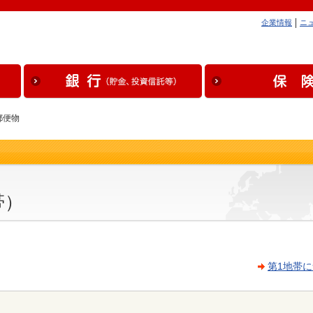
企業情報
ニ
郵便物
帯）
第1地帯