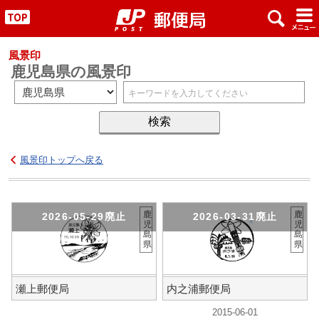
x
#
"
風景印
鹿児島県の風景印
風景印トップへ戻る
鹿
鹿
2026-05-29廃止
2026-03-31廃止
児
児
島
島
県
県
瀬上郵便局
内之浦郵便局
2015-06-01