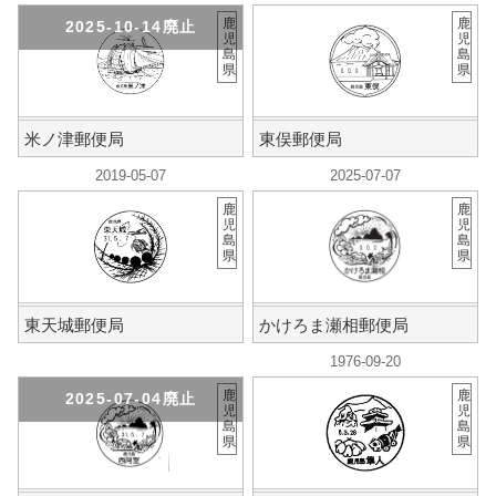
鹿
鹿
2025-10-14廃止
児
児
島
島
県
県
米ノ津郵便局
東俣郵便局
2019-05-07
2025-07-07
鹿
鹿
児
児
島
島
県
県
東天城郵便局
かけろま瀬相郵便局
1976-09-20
鹿
鹿
2025-07-04廃止
児
児
島
島
県
県