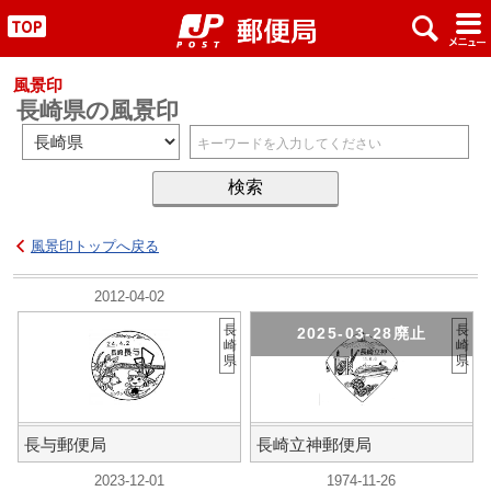
x
#
"
風景印
長崎県の風景印
風景印トップへ戻る
2012-04-02
長
長
2025-03-28廃止
崎
崎
県
県
長与郵便局
長崎立神郵便局
2023-12-01
1974-11-26