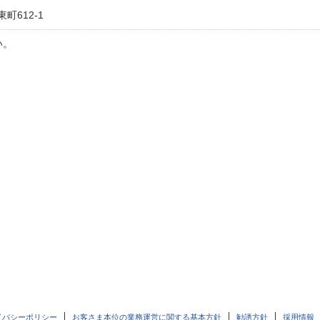
町612-1
い。
イバシーポリシー
お客さま本位の業務運営に関する基本方針
勧誘方針
採用情報