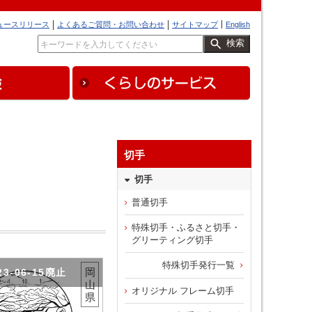
ュースリリース
よくあるご質問・お問い合わせ
サイトマップ
English
検索
切手
切手
普通切手
特殊切手・ふるさと切手・
グリーティング切手
特殊切手発行一覧
岡
23-06-15廃止
山
オリジナル フレーム切手
県