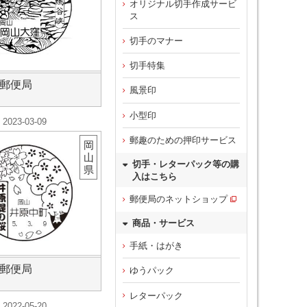
オリジナル切手作成サービ
ス
切手のマナー
切手特集
郵便局
風景印
小型印
2023-03-09
郵趣のための押印サービス
岡
山
切手・レターパック等の購
県
入はこちら
郵便局のネットショップ
商品・サービス
手紙・はがき
郵便局
ゆうパック
レターパック
2022-05-20