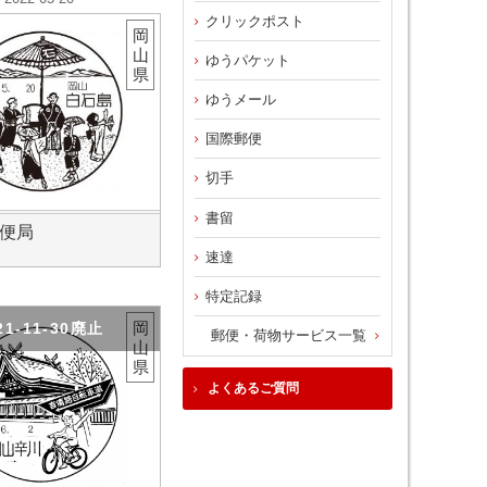
クリックポスト
岡
山
ゆうパケット
県
ゆうメール
国際郵便
切手
書留
便局
速達
特定記録
岡
21-11-30廃止
郵便・荷物サービス一覧
山
県
よくあるご質問