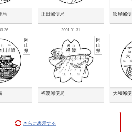
便局
正田郵便局
吹屋郵便
03-26
2001-01-31
岡
岡
山
山
県
県
局
福渡郵便局
大和郵便
さらに表示する