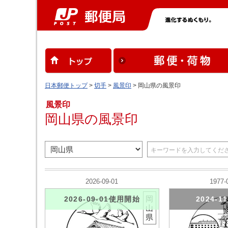
日本郵便トップ
>
切手
>
風景印
> 岡山県の風景印
風景印
岡山県の風景印
2026-09-01
1977-
岡
2026-09-01使用開始
2024-1
山
県