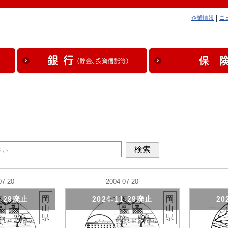
企業情報
ニ
07-20
2004-07-20
岡
岡
1-29廃止
2024-11-29廃止
20
山
山
県
県