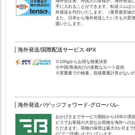
海外在住者、外国人の皆様が、海外発送
手に入れることができます。転送コムは
外発送を代行いたします。（業界最安値の手
また、日本から海外発送したい方も大変便
援いたします。
海外発送/国際配送サービス 4PX
※100gからお得な検量決算
※中国/香港向けの多数なルート提供
※実重量での検量。容積重量計算がない
海外発送バゲッジフォワード-グローバル-
おかげさまでサービス開始から10年の実
ビスでお客様の大切なお荷物を海外への
ただきます。荷物の保管は最大2か月まで
心”でご評価いただいています。