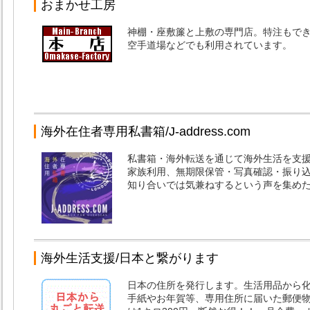
おまかせ工房
神棚・座敷簾と上敷の専門店。特注もで
空手道場などでも利用されています。
海外在住者専用私書箱/J-address.com
私書箱・海外転送を通じて海外生活を支
家族利用、無期限保管・写真確認・振り
知り合いでは気兼ねするという声を集め
海外生活支援/日本と繋がります
日本の住所を発行します。生活用品から
手紙やお年賀等、専用住所に届いた郵便