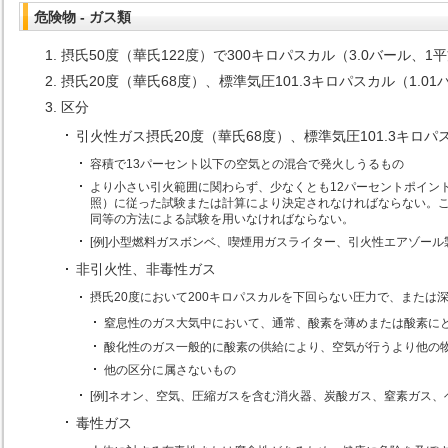
危険物 - ガス類
摂氏50度（華氏122度）で300キロパスカル（3.0バール、
摂氏20度（華氏68度）、標準気圧101.3キロパスカル（1.
区分
引火性ガス摂氏20度（華氏68度）、標準気圧101.3キロパ
容積で13パーセント以下の空気との混合で発火しうるもの
より小さい引火範囲に関わらず、少なくとも12パーセントポイントの空
照）に従った試験または計算により決定されなければならない。
同等の方法による試験を用いなければならない。
[例]小型燃料ガスボンベ、喫煙用ガスライター、引火性エアゾー
非引火性、非毒性ガス
摂氏20度において200キロパスカルを下回らない圧力で、また
窒息性のガス大気中において、通常、酸素を薄めまたは酸素に
酸化性のガス一般的に酸素の供給により、空気が行うより他の
他の区分に属さないもの
[例]ネオン、空気、圧縮ガスを含む消火器、炭酸ガス、窒素ガス、
毒性ガス