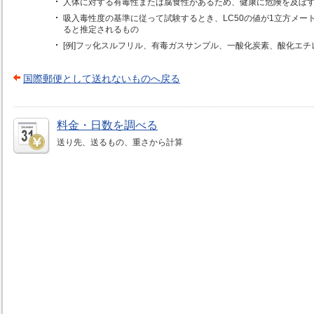
人体に対する有毒性または腐食性があるため、健康に危険を及ぼ
吸入毒性度の基準に従って試験するとき、LC50の値が1立方メート
ると推定されるもの
[例]フッ化スルフリル、有毒ガスサンプル、一酸化炭素、酸化エ
国際郵便として送れないものへ戻る
料金・日数を調べる
送り先、送るもの、重さから計算