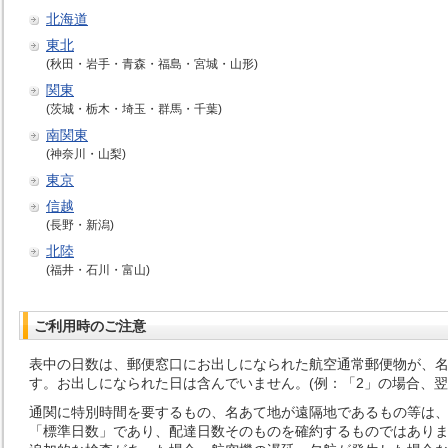
北海道
東北
(秋田・岩手・青森・福島・宮城・山形)
関東
(茨城・栃木・埼玉・群馬・千葉)
南関東
(神奈川・山梨)
東京
信越
(長野・新潟)
北陸
(福井・石川・富山)
ご利用時のご注意
表中の日数は、郵便窓口にお出しになられた航空通常郵便物が、名
す。お出しになられた日は含んでいません。(例：「2」の場合、翌
通関に特別時間を要するもの、名あて地が遠隔地であるもの等は
「標準日数」であり、配達日数そのものを確約するものではありま