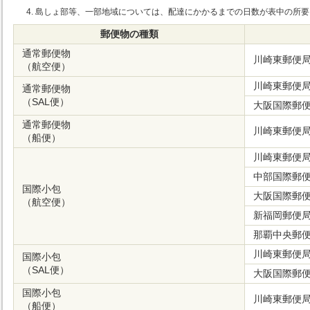
島しょ部等、一部地域については、配達にかかるまでの日数が表中の所要
郵便物の種類
通常郵便物
川崎東郵便
（航空便）
川崎東郵便
通常郵便物
（SAL便）
大阪国際郵
通常郵便物
川崎東郵便
（船便）
川崎東郵便
中部国際郵
国際小包
大阪国際郵
（航空便）
新福岡郵便
那覇中央郵
川崎東郵便
国際小包
（SAL便）
大阪国際郵
国際小包
川崎東郵便
（船便）