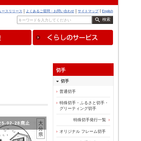
ュースリリース
よくあるご質問・お問い合わせ
サイトマップ
English
検索
切手
切手
普通切手
特殊切手・ふるさと切手・
グリーティング切手
特殊切手発行一覧
大
25-02-28廃止
分
オリジナル フレーム切手
県