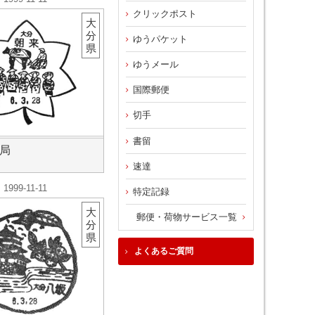
クリックポスト
大
分
ゆうパケット
県
ゆうメール
国際郵便
切手
書留
局
速達
1999-11-11
特定記録
大
郵便・荷物サービス一覧
分
県
よくあるご質問