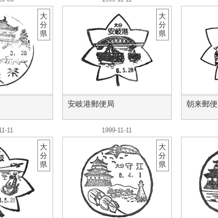
大
大
分
分
県
県
安岐港郵便局
朝来郵便
11-11
1999-11-11
大
大
分
分
県
県