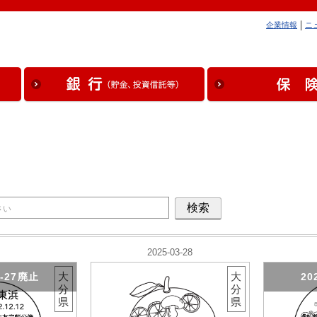
企業情報
ニ
2025-03-28
大
大
3-27廃止
20
分
分
県
県