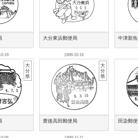
局
大分東浜郵便局
中津新魚
10-18
1998-10-16
大
大
分
分
県
県
局
豊後高田郵便局
田染郵便
10-06
1999-11-11