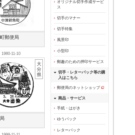
オリジナル切手作成サービ
ス
切手のマナー
切手特集
町郵便局
風景印
小型印
1980-11-10
郵趣のための押印サービス
大
分
切手・レターパック等の購
県
入はこちら
郵便局のネットショップ
商品・サービス
手紙・はがき
局
ゆうパック
レターパック
1999-11-11