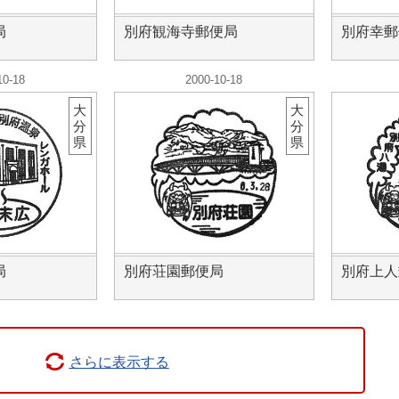
局
別府観海寺郵便局
別府幸郵
10-18
2000-10-18
大
大
分
分
県
県
局
別府荘園郵便局
別府上人
さらに表示する