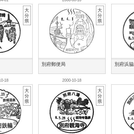
大
大
分
分
県
県
別府郵便局
別府浜脇
10-18
2000-10-18
大
大
分
分
県
県