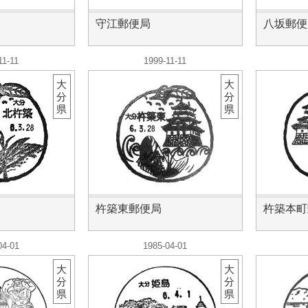
守江郵便局
八坂郵便
11-11
1999-11-11
大
大
分
分
県
県
杵築東郵便局
杵築本町
04-01
1985-04-01
大
大
分
分
県
県