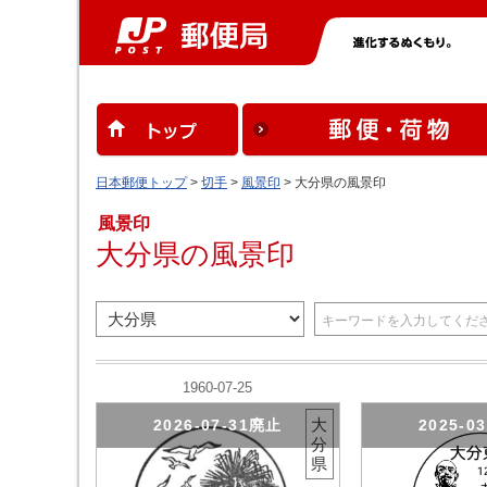
日本郵便トップ
>
切手
>
風景印
> 大分県の風景印
風景印
大分県の風景印
1960-07-25
大
2026-07-31廃止
2025-0
分
県