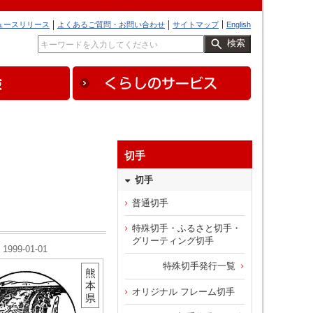
ュースリリース
よくあるご質問・お問い合わせ
サイトマップ
English
検索
切手
切手
普通切手
特殊切手・ふるさと切手・
グリーティング切手
1999-01-01
特殊切手発行一覧
熊
本
オリジナル フレーム切手
県