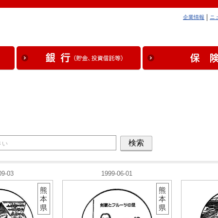
企業情報
ニ
09-03
1999-06-01
熊
熊
本
本
県
県