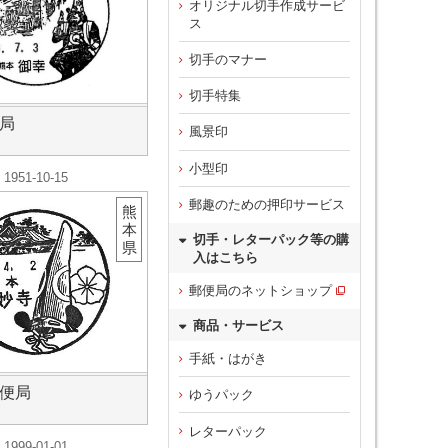
オリジナル切手作成サービ
ス
切手のマナー
切手特集
局
風景印
小型印
1951-10-15
郵趣のための押印サービス
熊
本
切手・レターパック等の購
県
入はこちら
郵便局のネットショップ
商品・サービス
手紙・はがき
便局
ゆうパック
レターパック
1999-01-01