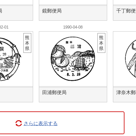
局
鏡郵便局
千丁郵便
02-01
1990-04-08
熊
熊
本
本
県
県
田浦郵便局
津奈木郵
さらに表示する