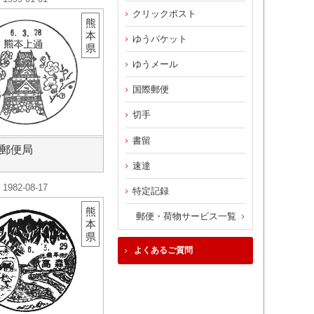
クリックポスト
熊
本
ゆうパケット
県
ゆうメール
国際郵便
切手
書留
郵便局
速達
1982-08-17
特定記録
熊
郵便・荷物サービス一覧
本
県
よくあるご質問