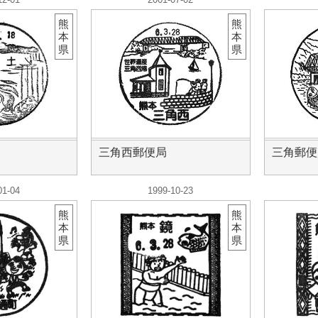
熊
熊
本
本
県
県
三角西郵便局
三角郵便
01-04
1999-10-23
熊
熊
本
本
県
県