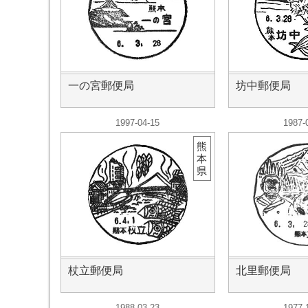
一の宮郵便局
坊中郵便局
1997-04-15
1987-
熊
本
県
杖立郵便局
北里郵便局
1988-03-23
1977-