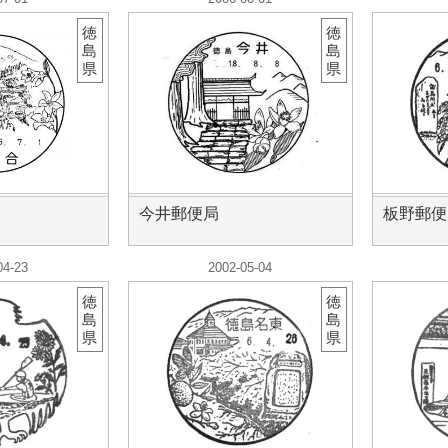
徳
徳
島
島
県
県
今井郵便局
板野郵便
04-23
2002-05-04
徳
徳
島
島
県
県