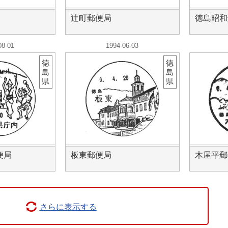
辻町郵便局
徳島昭和
08-01
1994-06-03
徳
徳
島
島
県
県
便局
板東郵便局
木屋平郵
さらに表示する