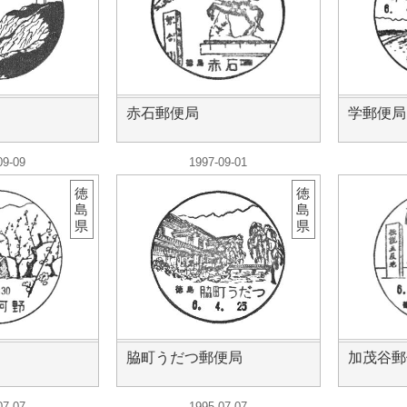
赤石郵便局
学郵便局
09-09
1997-09-01
徳
徳
島
島
県
県
脇町うだつ郵便局
加茂谷郵
07-07
1995-07-07