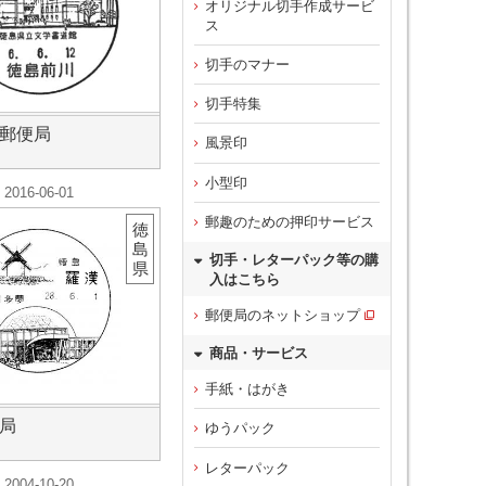
オリジナル切手作成サービ
ス
切手のマナー
切手特集
郵便局
風景印
小型印
2016-06-01
郵趣のための押印サービス
徳
島
切手・レターパック等の購
県
入はこちら
郵便局のネットショップ
商品・サービス
手紙・はがき
局
ゆうパック
レターパック
2004-10-20