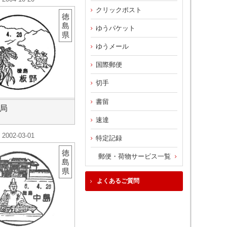
クリックポスト
徳
島
ゆうパケット
県
ゆうメール
国際郵便
切手
書留
局
速達
2002-03-01
特定記録
徳
郵便・荷物サービス一覧
島
県
よくあるご質問