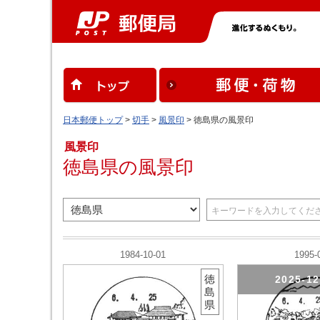
日本郵便トップ
>
切手
>
風景印
> 徳島県の風景印
風景印
徳島県の風景印
1984-10-01
1995-
徳
2025-1
島
県