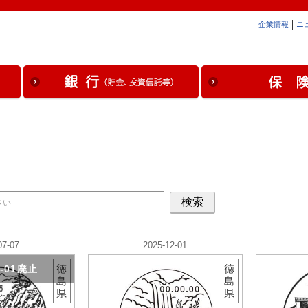
企業情報
ニ
07-07
2025-12-01
徳
徳
2-01廃止
島
島
県
県