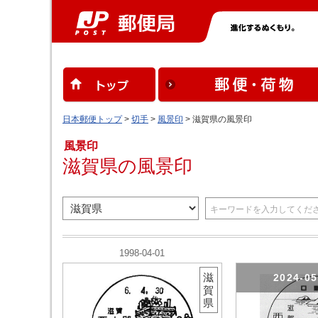
日本郵便トップ
>
切手
>
風景印
> 滋賀県の風景印
風景印
滋賀県の風景印
1998-04-01
滋
2024-0
賀
県