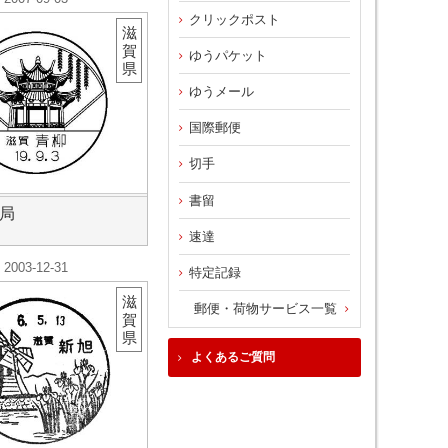
クリックポスト
滋
賀
ゆうパケット
県
ゆうメール
国際郵便
切手
書留
局
速達
2003-12-31
特定記録
滋
郵便・荷物サービス一覧
賀
県
よくあるご質問