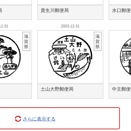
局
貴生川郵便局
水口郵便
12-31
2003-12-31
滋
滋
賀
賀
県
県
土山大野郵便局
中主郵便
さらに表示する