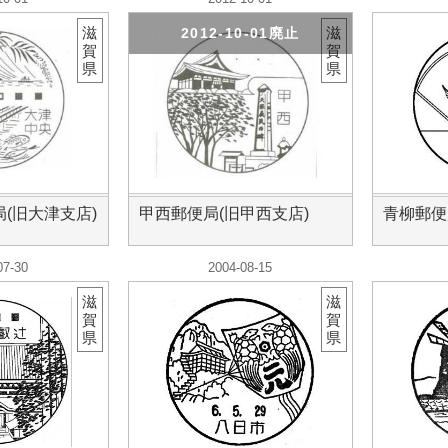
滋
滋
2012-10-01廃止
賀
賀
県
県
(旧大津支店)
甲西郵便局(旧甲西支店)
青柳郵便
07-30
2004-08-15
滋
滋
賀
賀
県
県