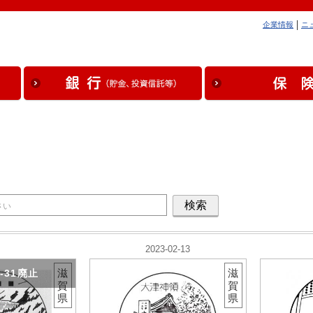
企業情報
ニ
2023-02-13
滋
滋
5-31廃止
賀
賀
県
県