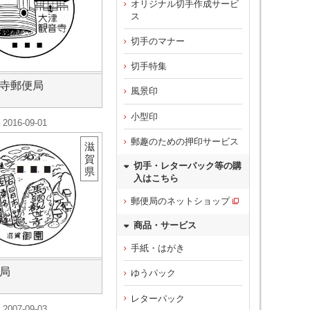
オリジナル切手作成サービ
ス
切手のマナー
切手特集
寺郵便局
風景印
小型印
2016-09-01
郵趣のための押印サービス
滋
賀
切手・レターパック等の購
県
入はこちら
郵便局のネットショップ
商品・サービス
手紙・はがき
局
ゆうパック
レターパック
2007-09-03