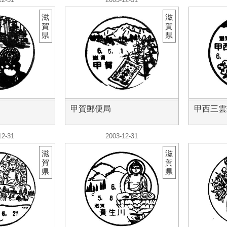
滋
滋
賀
賀
県
県
甲賀郵便局
甲西三雲
12-31
2003-12-31
滋
滋
賀
賀
県
県