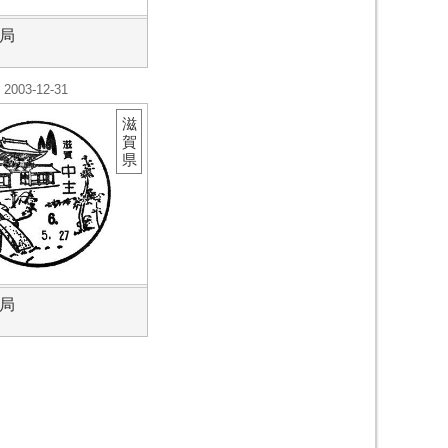
局
2003-12-31
滋
賀
県
局