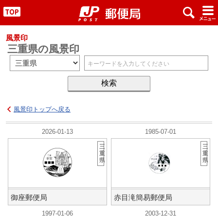
x
#
"
風景印
三重県の風景印
風景印トップへ戻る
2026-01-13
1985-07-01
三
三
重
重
県
県
御座郵便局
赤目滝簡易郵便局
1997-01-06
2003-12-31