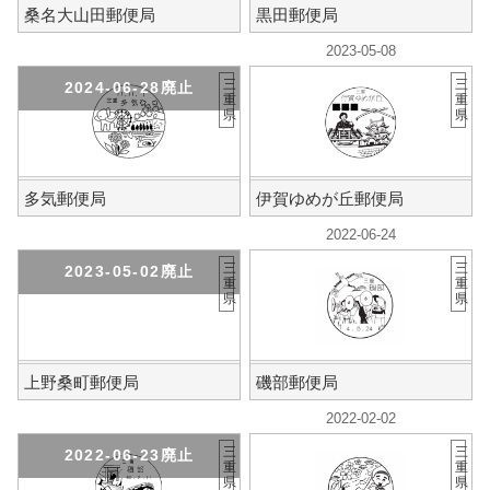
桑名大山田郵便局
黒田郵便局
2023-05-08
三
三
2024-06-28廃止
重
重
県
県
多気郵便局
伊賀ゆめが丘郵便局
2022-06-24
三
三
2023-05-02廃止
重
重
県
県
上野桑町郵便局
磯部郵便局
2022-02-02
三
三
2022-06-23廃止
重
重
県
県