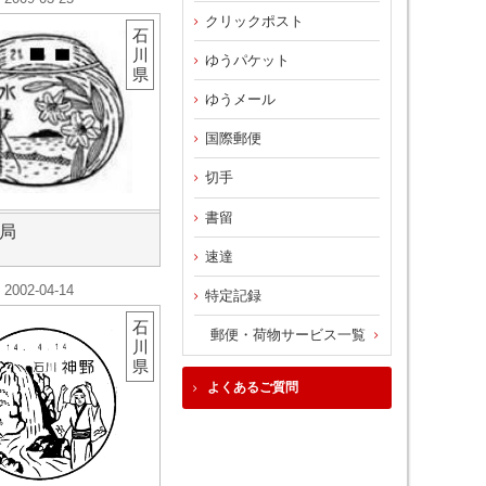
クリックポスト
石
川
ゆうパケット
県
ゆうメール
国際郵便
切手
書留
局
速達
2002-04-14
特定記録
石
郵便・荷物サービス一覧
川
県
よくあるご質問