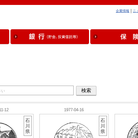
企業情報
ニ
11-12
1977-04-16
石
石
川
川
県
県