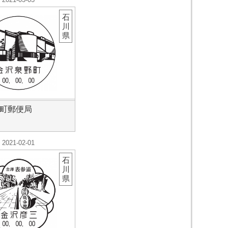
石
川
県
町郵便局
2021-02-01
石
川
県