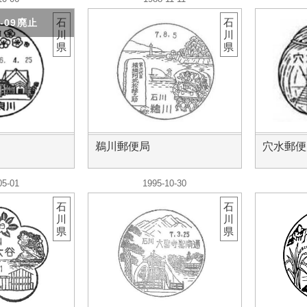
石
石
1-09廃止
川
川
県
県
鵜川郵便局
穴水郵便
05-01
1995-10-30
石
石
川
川
県
県