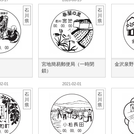
石
石
川
川
県
県
宮地簡易郵便局（一時閉
金沢泉野
鎖）
02-01
2021-02-01
石
石
川
川
県
県