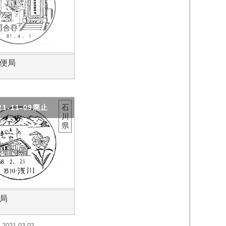
便局
石
21-11-09廃止
川
県
局
2021-03-03