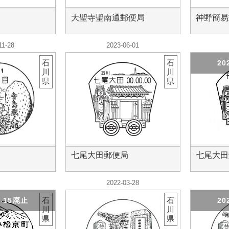
大聖寺聖南通郵便局
神野簡易
11-28
2023-06-01
石
石
20
川
川
県
県
七尾大田郵便局
七尾大田
2022-03-28
石
石
7-15廃止
20
川
川
県
県