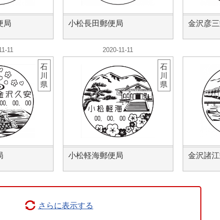
便局
小松長田郵便局
金沢彦三
11-11
2020-11-11
石
石
川
川
県
県
局
小松軽海郵便局
金沢諸江
さらに表示する