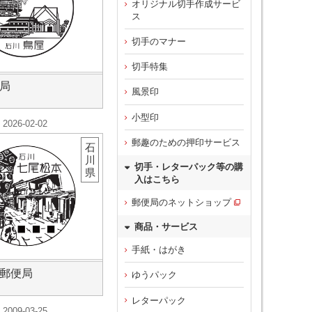
オリジナル切手作成サービ
ス
切手のマナー
切手特集
局
風景印
小型印
2026-02-02
郵趣のための押印サービス
石
川
切手・レターパック等の購
県
入はこちら
郵便局のネットショップ
商品・サービス
手紙・はがき
郵便局
ゆうパック
レターパック
2009-03-25