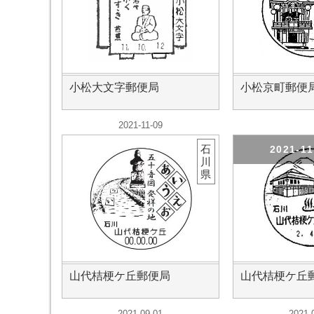
小松大文字郵便局
小松京町郵便
2021-11-09
石
2021-1
川
県
山代桔梗ケ丘郵便局
山代桔梗ケ丘
2021-09-01
2021-