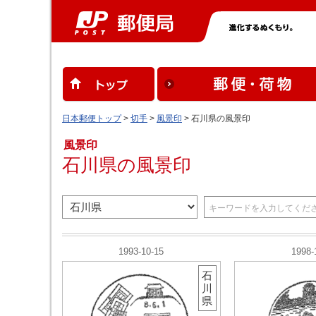
日本郵便トップ
>
切手
>
風景印
> 石川県の風景印
風景印
石川県の風景印
1993-10-15
1998-
石
川
県