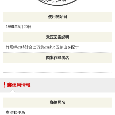
使用開始日
1996年5月20日
意匠図案説明
竹居岬の時計台に万葉の碑と五剣山を配す
図案作成者名
-
郵便局情報
郵便局名
庵治郵便局