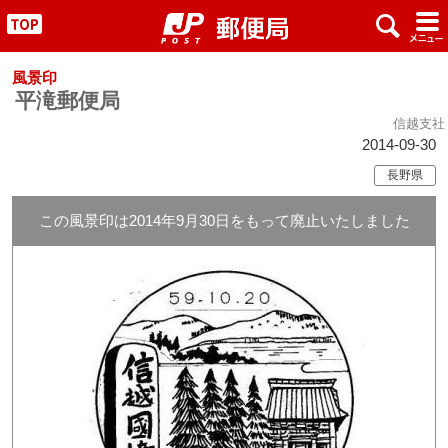
x
#
"
風景印
平滝郵便局
信越支社
2014-09-30
長野県
この風景印は2014年9月30日をもって廃止いたしました