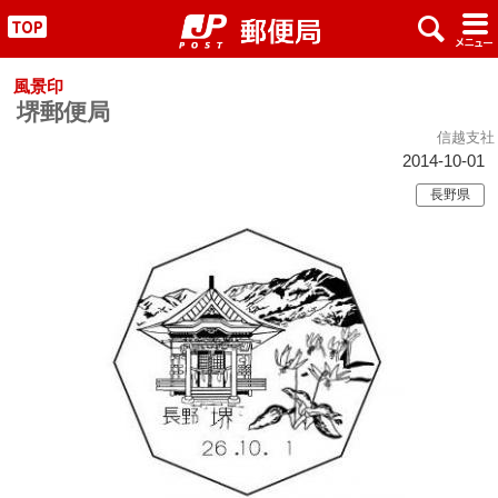
x
#
"
風景印
堺郵便局
信越支社
2014-10-01
長野県