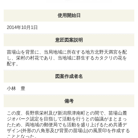
使用開始日
2014年10月1日
意匠図案説明
苗場山を背景に、当局地域に所在する地方北野天満宮を配
し、栄村の村花であり、当地域に群生するカタクリの花を
配す。
図案作成者名
小林 豊
備考
この度、長野県栄村及び新潟県津南町との間で、苗場山麓
ジオパーク認定を目指して活動を行うとの協議がまとまっ
たため、両地域の郵便局でも活動を盛り上げるため共通デ
ザイン(外形の八角形及び背景の苗場山)の風景印を作成する
こととなった。