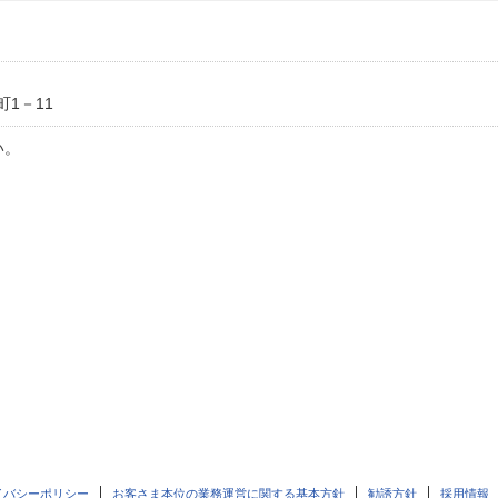
1－11
い。
イバシーポリシー
お客さま本位の業務運営に関する基本方針
勧誘方針
採用情報