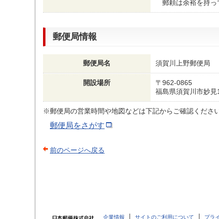
郵頼は余裕を持っ
郵便局情報
郵便局名
須賀川上野郵便局
開設場所
〒962-0865
福島県須賀川市妙見1
※郵便局の営業時間や地図などは下記からご確認くださ
郵便局をさがす
前のページへ戻る
企業情報
サイトのご利用について
プラ