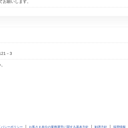
てお願いします。
21－3
い。
イバシーポリシー
お客さま本位の業務運営に関する基本方針
勧誘方針
採用情報