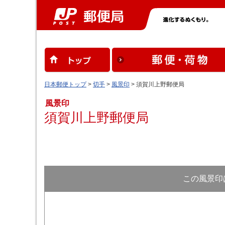
日本郵便トップ
>
切手
>
風景印
> 須賀川上野郵便局
風景印
須賀川上野郵便局
この風景印