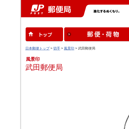
日本郵便トップ
>
切手
>
風景印
> 武田郵便局
風景印
武田郵便局