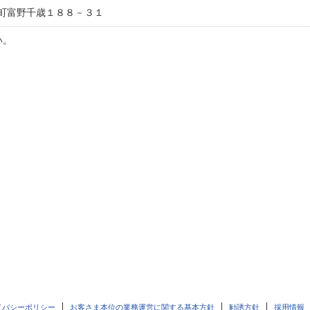
町富野千歳１８８－３１
い。
イバシーポリシー
お客さま本位の業務運営に関する基本方針
勧誘方針
採用情報