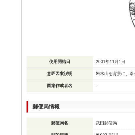
使用開始日
2001年11月1日
意匠図案説明
岩木山を背景に、葦
図案作成者名
-
郵便局情報
郵便局名
武田郵便局