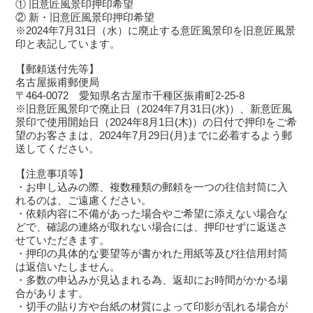
① 旧意匠風景印押印希望
② 新・旧意匠風景印押印希望
※2024年7月31日（水）に廃止する意匠風景印を旧意匠風景
印と表記しています。
【郵頼送付先等】
名古屋振甫郵便局
〒464-0072 愛知県名古屋市千種区振甫町2-25-8
※旧意匠風景印で廃止日（2024年7月31日(水)）、新意匠風
景印で使用開始日（2024年8月1日(木)）の日付で押印をご希
望のお客さまは、2024年7月29日(月)までに必着するよう郵
送してください。
【注意事項等】
・お申し込みの際、複数種類の郵頼を一つの往信封筒に入
れるのは、ご遠慮ください。
・依頼内容に不備があった場合やご希望に添えない場合な
どで、確認の連絡が取れない場合には、押印せずに返送さ
せていただきます。
・押印の具体的な要望等が書かれた用紙等及び往信用封筒
は返信いたしません。
・多数の申込みが見込まれる為、返却にお時間がかかる場
合があります。
・切手の貼り方や台紙の材質によって印影が乱れる場合が