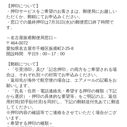
【押印について】
・押印サービスをご希望のお客さまは、郵便局にお越しい
ただくか、郵頼にてお申込みください。
・窓口での最終押印は7月31日(水)の郵便窓口終了時間で
す。
～名古屋振甫郵便局窓口～
〒464-0072
愛知県名古屋市千種区振甫町2-25-8
開設時間 平日9：00～17：00
【郵頼について】
・「引受消印」及び「記念押印」の両方をご希望される場
合は、それぞれ別々の封筒でお申込みください。
・返却先が海外で航空便の場合は、エアメールの記載をお
願いします。
・「氏名・住所・電話連絡先・希望する押印の種類（下記
から選択）・押印の具体的な要望等」をご明記の上、返信
用封筒(切手貼付済)を同封し、下記の郵頼送付先あてに郵送
してください。
※押印内容の確認等でご連絡をさせていただく場合がござ
います。
＜希望する押印の種類＞