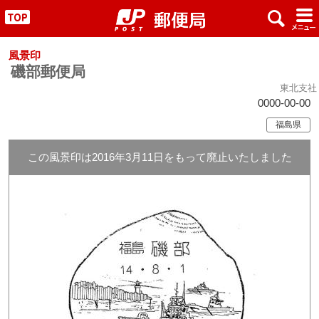
x
#
"
風景印
磯部郵便局
東北支社
0000-00-00
福島県
この風景印は2016年3月11日をもって廃止いたしました