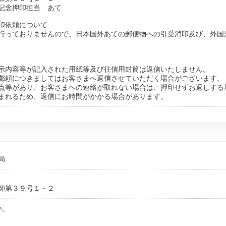
記念押印担当 あて
印依頼について
行っておりませんので、日本国外あての郵便物への引受消印及び、外国
示内容等が記入された用紙等及び往信用封筒は返信いたしません。
郵頼につきましてはお客さまへ返信させていただく場合がございます。
点等があり、お客さまへの連絡が取れない場合は、押印せずお返しする
まれるため、返信にお時間がかかる場合があります。
局
師第３９号１－２
い。