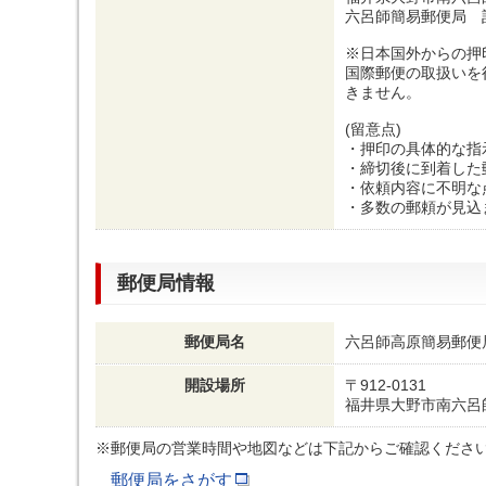
六呂師簡易郵便局 
※日本国外からの押
国際郵便の取扱いを
きません。
(留意点)
・押印の具体的な指
・締切後に到着した
・依頼内容に不明な
・多数の郵頼が見込
郵便局情報
郵便局名
六呂師高原簡易郵便
開設場所
〒912-0131
福井県大野市南六呂
※郵便局の営業時間や地図などは下記からご確認くださ
郵便局をさがす