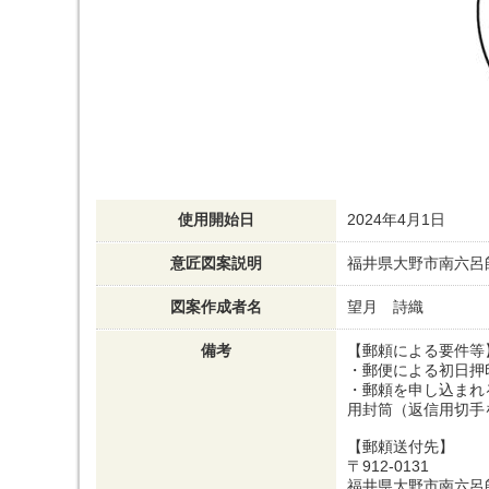
使用開始日
2024年4月1日
意匠図案説明
福井県大野市南六呂
図案作成者名
望月 詩織
備考
【郵頼による要件等
・郵便による初日押
・郵頼を申し込まれ
用封筒（返信用切手
【郵頼送付先】
〒912-0131
福井県大野市南六呂