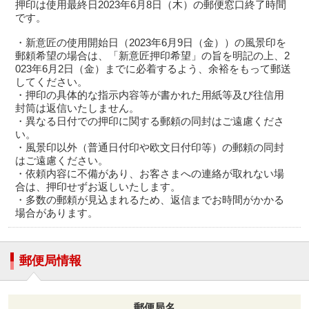
押印は使用最終日2023年6月8日（木）の郵便窓口終了時間
です。
・新意匠の使用開始日（2023年6月9日（金））の風景印を
郵頼希望の場合は、「新意匠押印希望」の旨を明記の上、2
023年6月2日（金）までに必着するよう、余裕をもって郵送
してください。
・押印の具体的な指示内容等が書かれた用紙等及び往信用
封筒は返信いたしません。
・異なる日付での押印に関する郵頼の同封はご遠慮くださ
い。
・風景印以外（普通日付印や欧文日付印等）の郵頼の同封
はご遠慮ください。
・依頼内容に不備があり、お客さまへの連絡が取れない場
合は、押印せずお返しいたします。
・多数の郵頼が見込まれるため、返信までお時間がかかる
場合があります。
郵便局情報
郵便局名