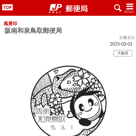
x
#
"
風景印
阪南和泉鳥取郵便局
近畿支社
2023-03-01
大阪府