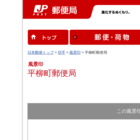
日本郵便トップ
>
切手
>
風景印
> 平柳町郵便局
風景印
平柳町郵便局
この風景印