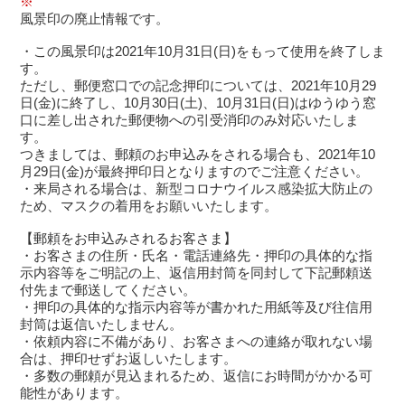
※
風景印の廃止情報です。
・この風景印は2021年10月31日(日)をもって使用を終了しま
す。
ただし、郵便窓口での記念押印については、2021年10月29
日(金)に終了し、10月30日(土)、10月31日(日)はゆうゆう窓
口に差し出された郵便物への引受消印のみ対応いたしま
す。
つきましては、郵頼のお申込みをされる場合も、2021年10
月29日(金)が最終押印日となりますのでご注意ください。
・来局される場合は、新型コロナウイルス感染拡大防止の
ため、マスクの着用をお願いいたします。
【郵頼をお申込みされるお客さま】
・お客さまの住所・氏名・電話連絡先・押印の具体的な指
示内容等をご明記の上、返信用封筒を同封して下記郵頼送
付先まで郵送してください。
・押印の具体的な指示内容等が書かれた用紙等及び往信用
封筒は返信いたしません。
・依頼内容に不備があり、お客さまへの連絡が取れない場
合は、押印せずお返しいたします。
・多数の郵頼が見込まれるため、返信にお時間がかかる可
能性があります。