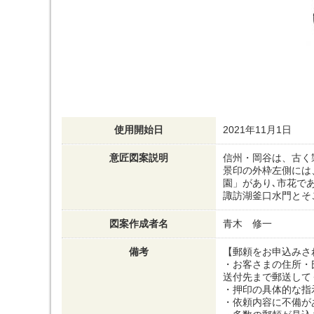
使用開始日
2021年11月1日
意匠図案説明
信州・岡谷は、古く
景印の外枠左側には
園」があり､市花で
諏訪湖釜口水門とそ
図案作成者名
青木 修一
備考
【郵頼をお申込みさ
・お客さまの住所・
送付先まで郵送して
・押印の具体的な指
・依頼内容に不備が