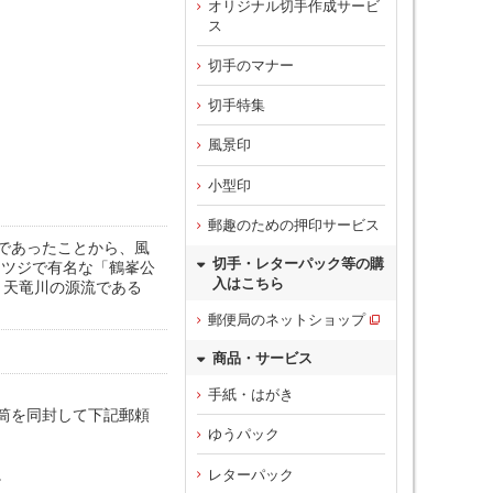
オリジナル切手作成サービ
ス
切手のマナー
切手特集
風景印
小型印
郵趣のための押印サービス
であったことから、風
切手・レターパック等の購
ツツジで有名な「鶴峯公
入はこちら
、天竜川の源流である
郵便局のネットショップ
商品・サービス
手紙・はがき
筒を同封して下記郵頼
ゆうパック
。
レターパック