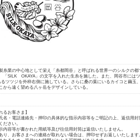
製糸業の中心地として栄え「糸都岡谷」と呼ばれる世界一のシルクの都
、「SILK OKAYA」の文字を入れた生糸を施した。また、岡谷市には
あるツツジを外枠右側に施している。さらに桑の葉にいるカイコと繭玉
こから遠く望める八ヶ岳をデザインしている。
れるお客さま】
氏名・電話連絡先・押印の具体的な指示内容等をご明記の上、返信用封
ください。
示内容等が書かれた用紙等及び往信用封筒は返信いたしません。
あり、お客さまへの連絡が取れない場合は、押印せずお返しいたします