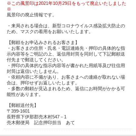
※この風景印は2021年10月29日をもって廃止いたしました
※
風景印の廃止情報です。
・来局される場合は、新型コロナウイルス感染拡大防止の
ため、マスクの着用をお願いいたします。
【郵頼をお申込みされるお客さま】
・お客さまの住所・氏名・電話連絡先・押印の具体的な指
示内容等をご明記の上、返信用封筒を同封して下記郵頼送
付先まで郵送してください。
・押印の具体的な指示内容等が書かれた用紙等及び往信用
封筒は返信いたしません。
・依頼内容に不備があり、お客さまへの連絡が取れない場
合は、押印せずお返しいたします。
・多数の郵頼が見込まれるため、返信にお時間がかかる可
能性があります。
【郵頼送付先】
〒399-1601
長野県下伊那郡売木村547－1
売木郵便局 記念押印担当 あて