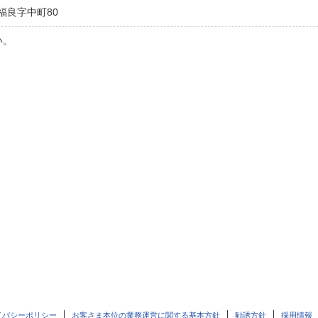
福良字中町80
い。
イバシーポリシー
お客さま本位の業務運営に関する基本方針
勧誘方針
採用情報