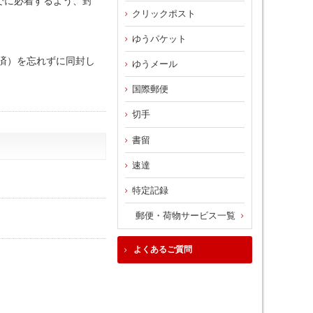
でに必着するよう、封
クリックポスト
ゆうパケット
済）を忘れずに同封し
ゆうメール
国際郵便
切手
書留
速達
特定記録
郵便・荷物サービス一覧
よくあるご質問