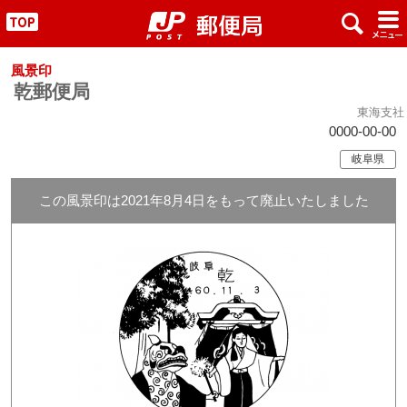
x
#
"
風景印
乾郵便局
東海支社
0000-00-00
岐阜県
この風景印は2021年8月4日をもって廃止いたしました