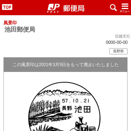
x
#
"
風景印
池田郵便局
信越支社
0000-00-00
長野県
この風景印は2021年3月9日をもって廃止いたしました