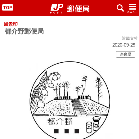
x
#
"
風景印
都介野郵便局
近畿支社
2020-09-29
奈良県