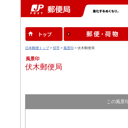
日本郵便トップ
>
切手
>
風景印
> 伏木郵便局
風景印
伏木郵便局
この風景印