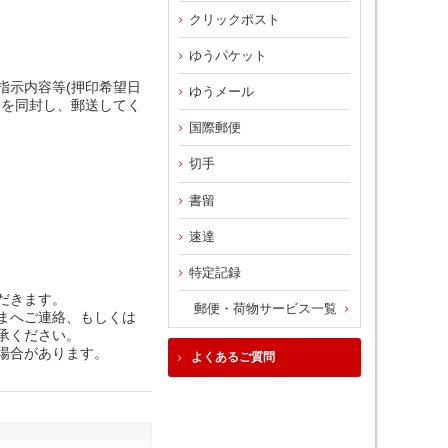
クリックポスト
ゆうパケット
指示内容等(押印希望日
ゆうメール
）を同封し、郵送してく
国際郵便
切手
書留
速達
特定記録
だきます。
郵便・荷物サービス一覧
まへご連絡、もしくは
承ください。
場合があります。
よくあるご質問