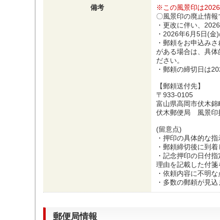
備考
※この風景印は202
〇風景印の廃止情報
・更改に伴い、202
・2026年6月5日
・郵頼をお申込みさ
がある場合は、具体
ださい。
・郵頼の締切日は20
【郵頼送付先】
〒933-0105
富山県高岡市伏木錦町
伏木郵便局 風景印
(留意点)
・押印の具体的な指
・郵頼締切後に到着
・記念押印の日付指
理由を記載した付箋
・依頼内容に不明な
・多数の郵頼が見込
郵便局情報