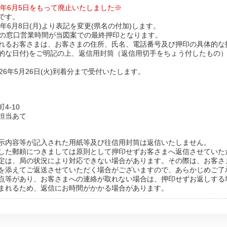
6年6月5日をもって廃止いたしました※
です。
6年6月8日(月)より表記を変更(県名の付加)します。
(金)の窓口営業時間が当図案での最終押印となります。
れるお客さまは、お客さまの住所、氏名、電話番号及び押印の具体的な
的な日付)をご明記の上、返信用封筒（返信用切手をちょう付したもの
26年5月26日(火)到着分まで受付いたします。
4-10
担当あて
示内容等が記入された用紙等及び往信用封筒は返信いたしません。
した郵頼につきましては原則として押印せずお客さまへ返信させていた
定は、局の状況により対応できない場合があります。その際は、お客さ
を添えてご返送させていただく場合がございますので、あらかじめご了
点等があり、お客さまへの連絡が取れない場合は、押印せずお返しする
まれるため、返信にお時間がかかる場合があります。