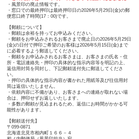
・風景印の廃止情報です。
・窓口での最終押印は最終押印日の2026年5月29日(金)の郵
便窓口終了時間(17：00)です。
【郵頼について】
・郵頼は余裕を持ってお申込みください。
・郵頼をお申込みされるお客さまで廃止日の2026年5月29日
(金)の日付で押印ご希望のお客様は2026年5月15日(金)まで
に必着するよう郵送してください。
・郵頼をお申込みされるお客さまは、お客さまの氏名・住
所・電話連絡先・押印の具体的な指示内容等を明記の上、
返信用封筒を同封し、下記郵頼送付先に郵送してくださ
い。
・押印の具体的な指示内容が書かれた用紙等及び往信用封
筒は返信いたしません。
・依頼内容に不備があり、お客さまへの連絡が取れない場
合は、押印せずお返しいたします。
・多数の郵頼が見込まれるため、返信にお時間がかかる可
能性があります。
【郵頼送付先】
〒099-0871
北海道北見市相内町１６６－４
相ノ内郵便局（風景印担当）宛