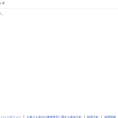
-4
い。
イバシーポリシー
お客さま本位の業務運営に関する基本方針
勧誘方針
採用情報