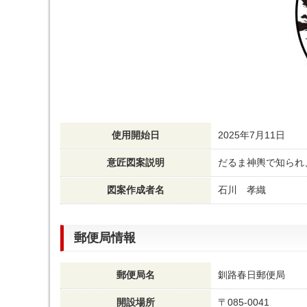
使用開始日
2025年7月11日
意匠図案説明
だるま神輿で知られ
図案作成者名
石川 孝織
郵便局情報
郵便局名
釧路春日郵便局
開設場所
〒085-0041