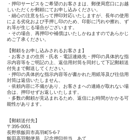
・押印サービスをご希望のお客さまは、郵便局窓口にお越
しいただくか郵頼にてお申し込みください。
・細心の注意を払って押印対応いたしますが、長年の使用
による劣化および手押し印のため、印影に汚れや擦れ、ず
れ等が生じる場合がございます。
・その場合、再押印や補償はいたしかねますのであらかじ
めご了承ください。
【郵頼をお申し込みされるお客さま】
・お客さまの住所・氏名・電話連絡先・押印の具体的な指
示内容等をご明記の上、返信用封筒を同封して下記郵頼送
付先まで郵送してください。
・押印の具体的な指示内容等が書かれた用紙等及び往信用
封筒は返信いたしません。
・依頼内容に不備があり、お客さまへの連絡が取れない場
合は、押印せずお返しいたします。
・多数の郵頼が見込まれるため、返信にお時間がかかる可
能性があります。
【郵頼送付先】
〒395-0051
長野県飯田市高羽町5-6-7
飯田高羽郵便局 記念押印担当 あて