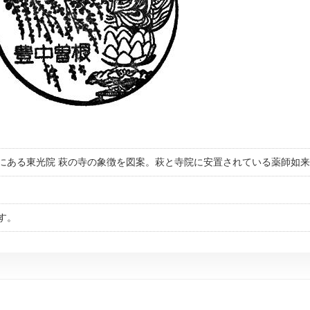
にある東光院 萩の寺の象徴を図案。萩と寺院に安置されている薬師如
す。