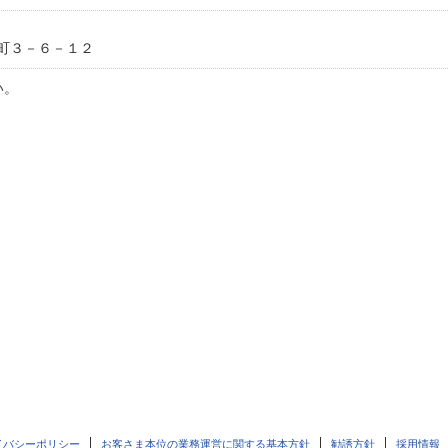
町３－６－１２
い。
イバシーポリシー
お客さま本位の業務運営に関する基本方針
勧誘方針
採用情報