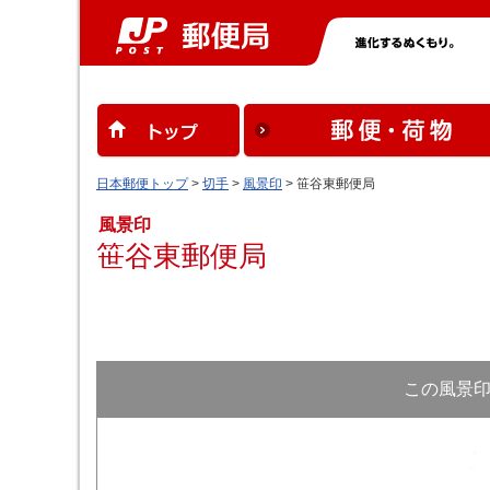
日本郵便トップ
>
切手
>
風景印
> 笹谷東郵便局
風景印
笹谷東郵便局
この風景印