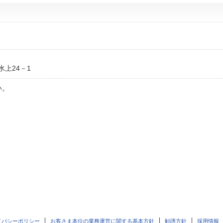
上24－1
い。
イバシーポリシー
お客さま本位の業務運営に関する基本方針
勧誘方針
採用情報