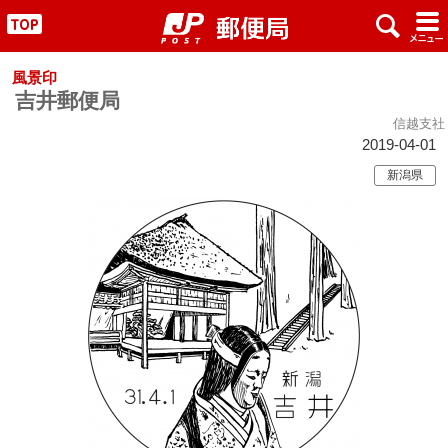
x
#
"
風景印
吉井郵便局
信越支社
2019-04-01
新潟県